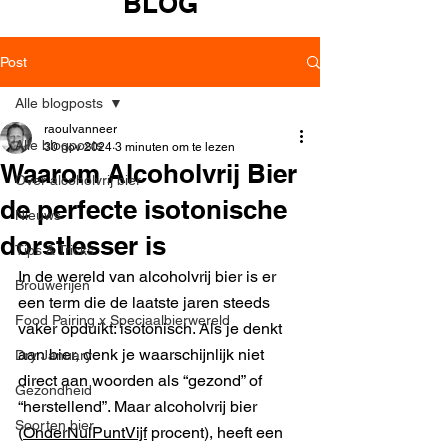
BLOG
Post
Alle blogposts
raoulvanneer
Alle blogposts
30 nov 2024
3 minuten om te lezen
Waarom Alcoholvrij Bier
Over alcoholvrij bier
de perfecte isotonische
Nieuws
dorstlesser is
Tips & Tricks
In de wereld van alcoholvrij bier is er 
Brouwerijen
een term die de laatste jaren steeds 
Food Pairing x Speciaalbierwereld
vaker opduikt: isotonisch. Als je denkt 
aan bier, denk je waarschijnlijk niet 
Dry January
direct aan woorden als “gezond” of 
Gezondheid
“herstellend”. Maar alcoholvrij bier 
Soorten bier
(
OnderNulPuntVijf
 procent), heeft een 