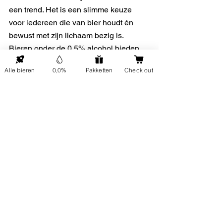
een trend. Het is een slimme keuze 
voor iedereen die van bier houdt én 
bewust met zijn lichaam bezig is. 
Bieren onder de 0,5% alcohol bieden 
de perfecte balans tussen hydratatie, 
Alle bieren
0,0%
Pakketten
Check out
herstel en smaak. Dus, of je nu sport, 
feest, ontspant of gewoon dorst hebt: 
een alcoholvrij biertje past bij elke 
gelegenheid. Proost op een smaakvolle 
en verantwoorde keuze!
gezond
sportbier
isotonisch
Tips & Tricks