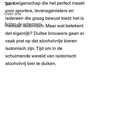
gave eigenschap die het perfect maakt 
Top 10
voor sporters, levensgenieters en 
Over ons
iedereen die graag bewust kiest: het is 
Achter de schermen
meestal isotonisch. Maar wat betekent 
dat eigenlijk? Duitse brouwers gaan er 
vaak prat op dat alcoholvrije bieren 
isotonisch zijn. Tijd om in de 
schuimende wereld van isotonisch 
alcoholvrij bier te duiken.