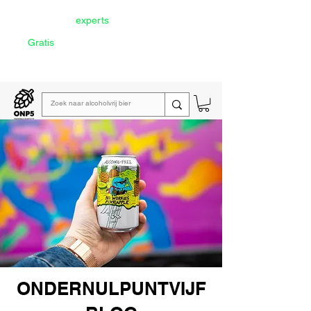
Door onze
experts
geselecteerd
Gratis
verzending vanaf €60
Lees de
wekelijkse emailing
ONDERNULPUNTVIJF