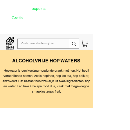
Door onze
experts
geselecteerd
Gratis
verzending vanaf €60
Lees de
wekelijkse emailing
ALCOHOLVRIJE HOP WATERS
Hopwater is een koolzuurhoudende drank met hop. Het heeft
verschillende namen, zoals hopthee, hop ice tea, hop seltzer,
enzovoort. Het bestaat hoofdzakelijk uit twee ingrediënten: hop
en water. Een hele luxe spa rood dus, vaak met toegevoegde
smaakjes zoals fruit.