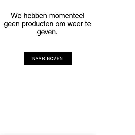
We hebben momenteel
geen producten om weer te
geven.
NAAR BOVEN
ONP5
Contactgegevens
Hellingweg 224
Over ons
2583DX Den Haag
Duurzaamheid
info@ondernulpuntvijf.com
Cadeaubonnen
+31614024919