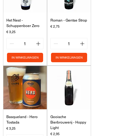
Het Nest -
Roman - Gentse Strop
Schuppenboer Zero
Prijs
€ 2,75
Prijs
€ 3,25
IN WINKELWAGEN
IN WINKELWAGEN
Basqueland - Hero
Gooische
Tostada
Bierbrouwerij - Hoppy
Light
Prijs
€ 3,25
Prijs
€ 2,95