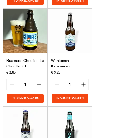
IN WINKELWAGEN
IN WINKELWAGEN
Brasserie Chouffe - La
Wentersch -
Chouffe 0.0
Kammeraod
Prijs
Prijs
€ 2,65
€ 3,25
IN WINKELWAGEN
IN WINKELWAGEN