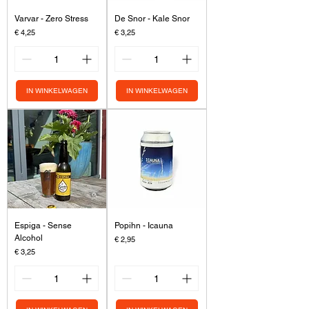
Varvar - Zero Stress
De Snor - Kale Snor
Prijs
Prijs
€ 4,25
€ 3,25
IN WINKELWAGEN
IN WINKELWAGEN
Espiga - Sense
Popihn - Icauna
Alcohol
Prijs
€ 2,95
Prijs
€ 3,25