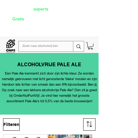
Door onze
experts
geselecteerd
Gratis
verzending vanaf €60
Lees de
wekelijkse emailing
ALCOHOLVRIJE PALE ALE
Een Pale Ale kenmerkt zich door zijn lichte kleur. Ze worden
namelijk gebrouwen met licht geroosterde 'bleke' mouten en zijn
hierdoor iets lichter van smaak dan een
IPA
bijvoorbeeld.
Ben jij
Op zoek naar een lekkere alcoholvrije Pale Ale? Dan zit je goed
bij OnderNulPuntVijf. Je vind hier namelijk het grooste
assortiment Pale Ale's
tot 0,5%
van de beste
brouwerijen
!
Filteren