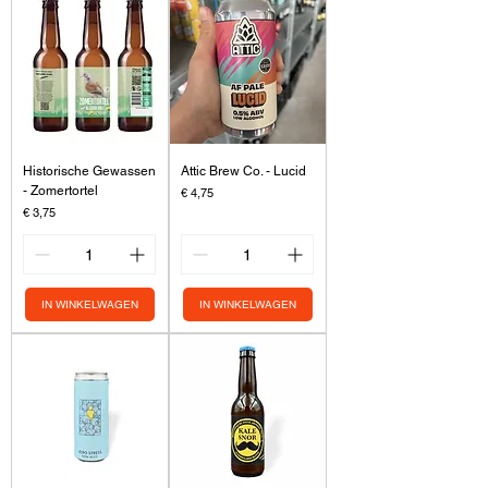
Historische Gewassen
Attic Brew Co. - Lucid
- Zomertortel
Prijs
€ 4,75
Prijs
€ 3,75
IN WINKELWAGEN
IN WINKELWAGEN