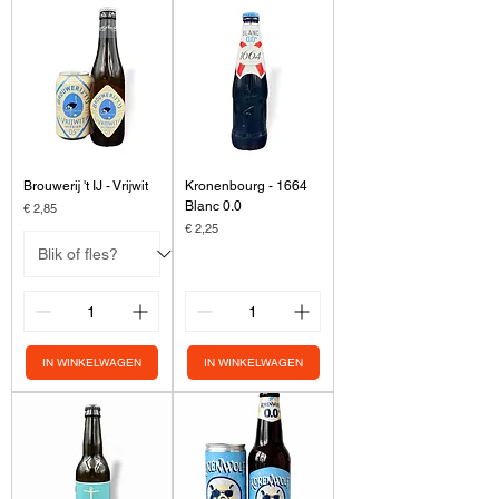
Brouwerij 't IJ - Vrijwit
Kronenbourg - 1664
Blanc 0.0
Prijs
€ 2,85
Prijs
€ 2,25
IN WINKELWAGEN
IN WINKELWAGEN