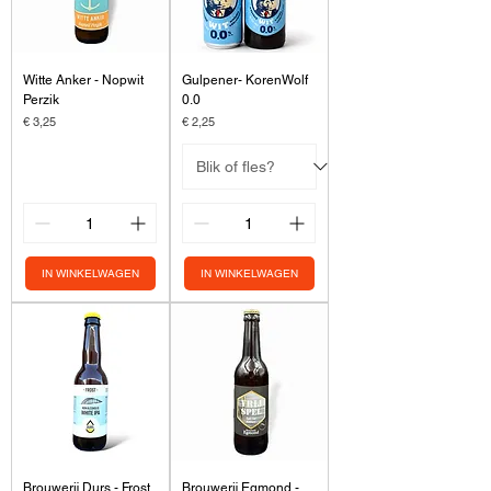
Witte Anker - Nopwit
Gulpener- KorenWolf
Perzik
0.0
Prijs
Prijs
€ 3,25
€ 2,25
IN WINKELWAGEN
IN WINKELWAGEN
Brouwerij Durs - Frost
Brouwerij Egmond -