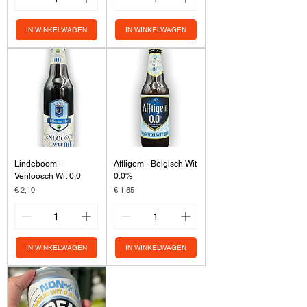
IN WINKELWAGEN
IN WINKELWAGEN
Lindeboom -
Affligem - Belgisch Wit
Venloosch Wit 0.0
0.0%
Prijs
Prijs
€ 2,10
€ 1,85
IN WINKELWAGEN
IN WINKELWAGEN