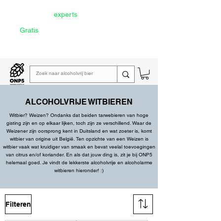
Door onze
experts
geselecteerd
Gratis
verzending vanaf €60
Lees de
wekelijkse emailing
ALCOHOLVRIJE WITBIEREN
Witbier?
Weizen
? Ondanks dat beiden tarwebieren van hoge
gisting zijn en op elkaar lijken, toch zijn ze verschillend. Waar de
Weizener zijn oorsprong kent in
Duitsland
en wat zoeter is, komt
witbier van origine uit
België
. Ten opzichte van een
Weizen
is
witbier vaak wat kruidiger van smaak en bevat veelal toevoegingen
van citrus en/of koriander. En als dat jouw ding is, zit je bij ONP5
helemaal goed. Je vindt de lekkerste
alcoholvrije
en
alcoholarme
witbieren hieronder! :)
Filteren