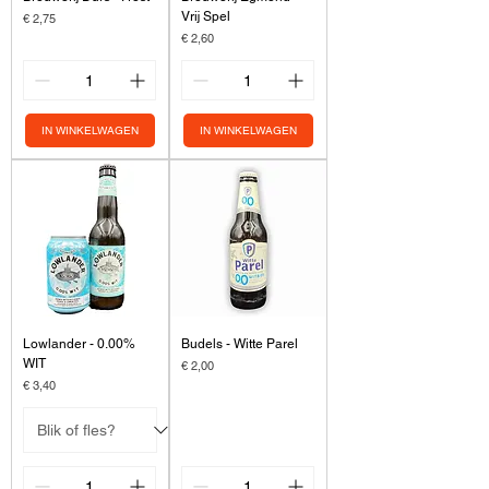
Vrij Spel
Prijs
€ 2,75
Prijs
€ 2,60
IN WINKELWAGEN
IN WINKELWAGEN
Lowlander - 0.00%
Budels - Witte Parel
WIT
Prijs
€ 2,00
Prijs
€ 3,40