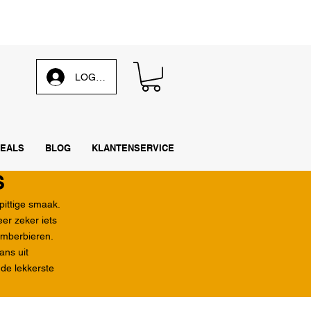
s de
wekelijkse emailing
LOG IN
EALS
BLOG
KLANTENSERVICE
S
pittige smaak.
eer zeker iets
gemberbieren.
ans uit
 de lekkerste