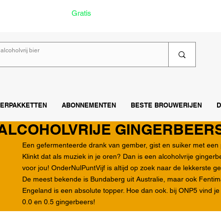
ecteerd
Gratis
verzending vanaf €60
Lee
IERPAKKETTEN
ABONNEMENTEN
BESTE BROUWERIJEN
D
ALCOHOLVRIJE GINGERBEER
Een gefermenteerde drank van gember, gist en suiker met een 
Klinkt dat als muziek in je oren? Dan is een alcoholvrije gingerb
voor jou! OnderNulPuntVijf is altijd op zoek naar de lekkerste 
De meest bekende is Bundaberg uit Australie, maar ook Fentim
Engeland is een absolute topper. Hoe dan ook. bij ONP5 vind je
0.0
en
0.5
gingerbeers!