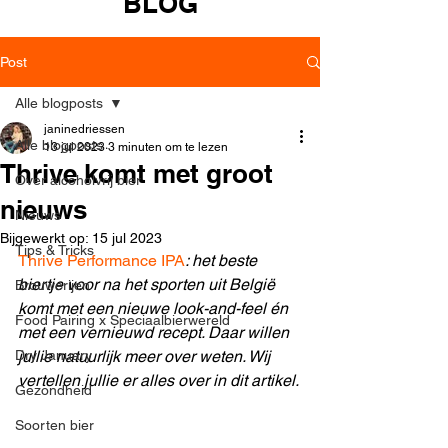
BLOG
Post
Alle blogposts
janinedriessen
Alle blogposts
13 jul 2023
3 minuten om te lezen
Thrive komt met groot
Over alcoholvrij bier
nieuws
Nieuws
Bijgewerkt op:
15 jul 2023
Tips & Tricks
Thrive Performance IPA
: het beste 
biertje voor na het sporten uit België 
Brouwerijen
komt met een nieuwe look-and-feel én 
Food Pairing x Speciaalbierwereld
met een vernieuwd recept. Daar willen 
Dry January
jullie natuurlijk meer over weten. Wij 
vertellen jullie er alles over in dit artikel. 
Gezondheid
Soorten bier