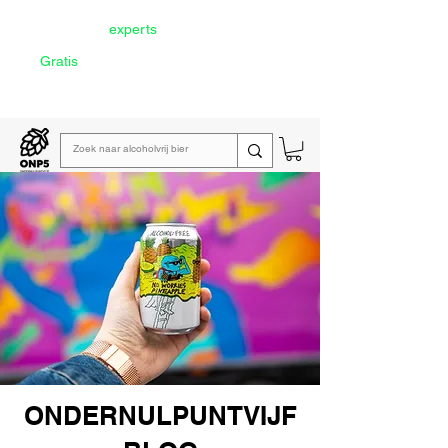
Door onze
experts
geselecteerd
Gratis
verzending vanaf €60
Lees de
wekelijkse emailing
ONDERNULPUNTVIJF