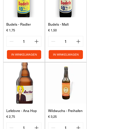
Budels - Radler
Budels - Malt
Prijs
Prijs
€ 1,75
€ 1,50
IN WINKELWAGEN
IN WINKELWAGEN
Lefebvre - Ana Hop
Wildwuchs - Freihafen
Prijs
Prijs
€ 2,75
€ 3,25