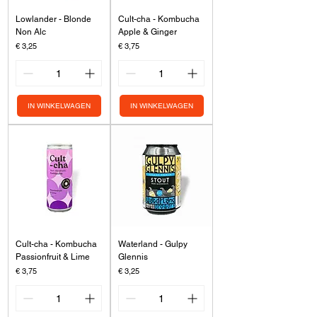
Lowlander - Blonde
Cult-cha - Kombucha
Non Alc
Apple & Ginger
Prijs
Prijs
€ 3,25
€ 3,75
IN WINKELWAGEN
IN WINKELWAGEN
Cult-cha - Kombucha
Waterland - Gulpy
Passionfruit & Lime
Glennis
Prijs
Prijs
€ 3,75
€ 3,25