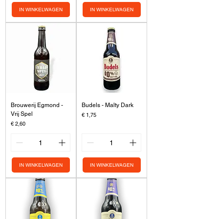
IN WINKELWAGEN
IN WINKELWAGEN
Brouwerij Egmond -
Budels - Malty Dark
Vrij Spel
Prijs
€ 1,75
Prijs
€ 2,60
IN WINKELWAGEN
IN WINKELWAGEN