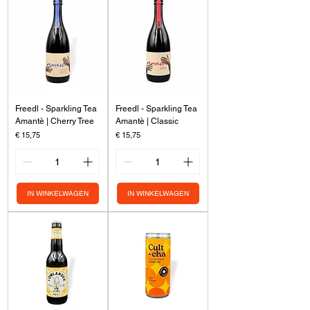
Freedl - Sparkling Tea
Freedl - Sparkling Tea
Amantè | Cherry Tree
Amantè | Classic
Prijs
Prijs
€ 15,75
€ 15,75
IN WINKELWAGEN
IN WINKELWAGEN