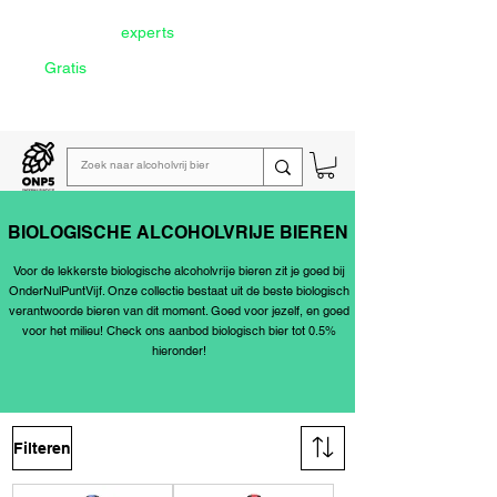
Door onze
experts
geselecteerd
Gratis
verzending vanaf €60
Lees de
wekelijkse emailing
BIOLOGISCHE ALCOHOLVRIJE BIEREN
Voor de lekkerste biologische
alcoholvrije bieren
zit je goed bij
OnderNulPuntVijf. Onze collectie bestaat uit de beste biologisch
verantwoorde bieren van dit moment. Goed voor jezelf, en goed
voor het milieu! Check ons aanbod biologisch
bier tot 0.5%
hieronder!
Filteren