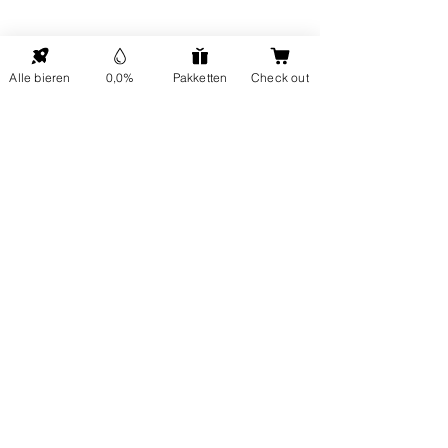
ONP5
Contactgegevens
Alle bieren
0,0%
Pakketten
Check out
Hellingweg 224
Over ons
2583DX Den Haag
Duurzaamheid
info@ondernulpuntvijf.com
Cadeaubonnen
+31614024919
Klantenservice
FAQ
Bezoek ons op
Vrijdag tussen 12 en 17 uur
Verzending en retour
Neem contact op
Socials
Zakelijk
Blog
Kantoor en horeca
Untappd Menu
Slijterijen