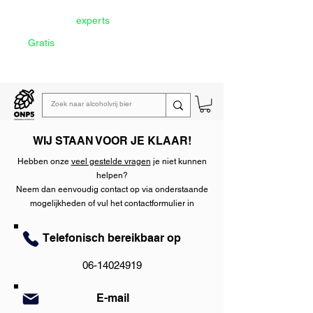
Door onze
experts
geselecteerd
Gratis
verzending vanaf €60
Lees de
wekelijkse emailing
WIJ STAAN VOOR JE KLAAR!
Hebben onze
veel gestelde vragen
je niet kunnen
helpen?
Neem dan eenvoudig contact op via onderstaande
mogelijkheden of vul het contactformulier in
Telefonisch bereikbaar op
06-14024919
E-mail