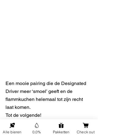
Een mooie pairing die de Designated 
Driver meer ‘smoel’ geeft en de 
flammkuchen helemaal tot zijn recht 
laat komen.
Tot de volgende!
Meer reviews lezen over speciaalbier? 
Alle bieren
0,0%
Pakketten
Check out