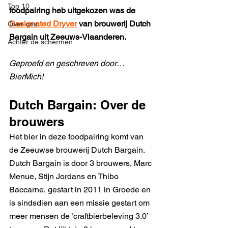
Top 10
foodpairing heb uitgekozen was de 
Designated Dryver
 van brouwerij Dutch 
Over ons
Bargain uit Zeeuws-Vlaanderen.
Achter de schermen
Geproefd en geschreven door… 
BierMich!
Dutch Bargain: Over de 
brouwers 
Het bier in deze foodpairing komt van 
de Zeeuwse brouwerij Dutch Bargain. 
Dutch Bargain is door 3 brouwers, Marc 
Menue, Stijn Jordans en Thibo 
Baccarne, gestart in 2011 in Groede en 
is sindsdien aan een missie gestart om 
meer mensen de ‘craftbierbeleving 3.0’ 