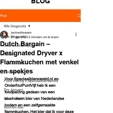
BLOG
Post
Alle blogposts
janinedriessen
Alle blogposts
21 apr 2023
2 minuten om te lezen
Dutch Bargain –
Over alcoholvrij bier
Designated Dryver x
Nieuws
Flammkuchen met venkel
Tips & Tricks
en spekjes
Brouwerijen
Voor Speciaalbierwereld.nl en 
Food Pairing x Speciaalbierwereld
OnderNulPuntVijf heb ik een 
Dry January
foodpairing gedaan van een 
alcoholarm bier van Nederlandse 
Gezondheid
bodem en een zelfgemaakte 
Soorten bier
flammkuchen. Het bier dat ik voor deze 