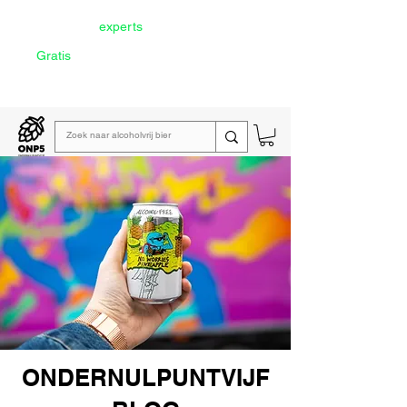
Door onze
experts
geselecteerd
Gratis
verzending vanaf €60
Lees de
wekelijkse emailing
ONDERNULPUNTVIJF