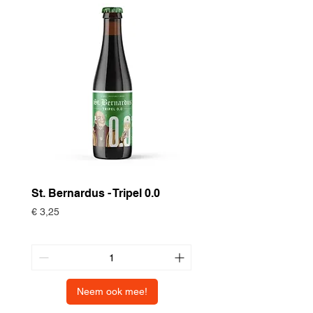
St. Bernardus - Tripel 0.0
Historische Gewas
Zomertortel
Prijs
€ 3,25
Prijs
€ 3,75
Neem ook mee!