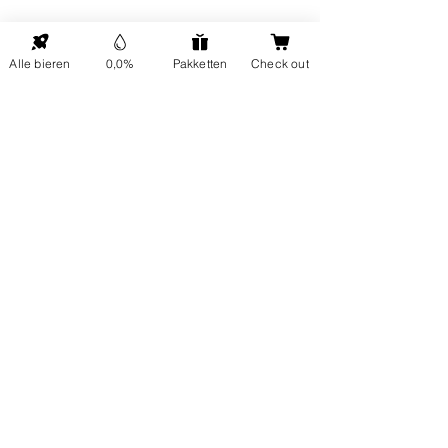
NAAR BOVEN
Alle bieren
0,0%
Pakketten
Check out
ONP5
Contactgegevens
Hellingweg 224
Over ons
2583DX Den Haag
Duurzaamheid
info@ondernulpuntvijf.com
Cadeaubonnen
+31614024919
Klantenservice
FAQ
Bezoek ons op
Vrijdag tussen 12 en 17 uur
Verzending en retour