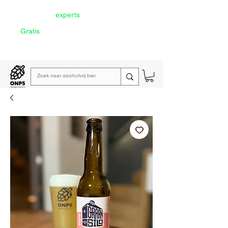
Door onze
experts
geselecteerd
Gratis
verzending vanaf €60
Lees de
wekelijkse emailing