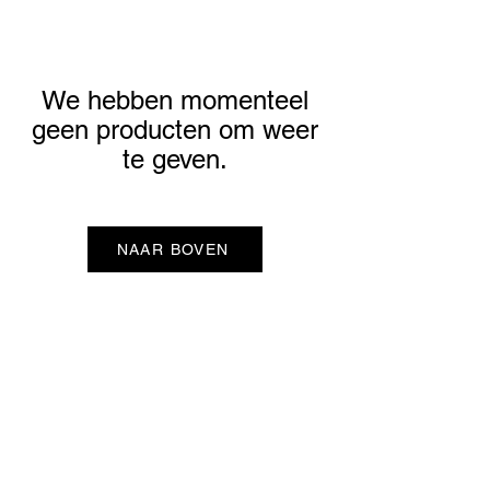
We hebben momenteel
geen producten om weer
te geven.
NAAR BOVEN
ONP5
Contactgegevens
Hellingweg 224
Over ons
2583DX Den Haag
Duurzaamheid
info@ondernulpuntvijf.com
Cadeaubonnen
+31614024919