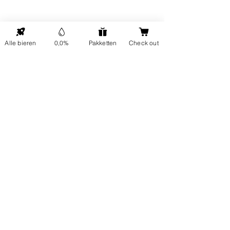
Klantenservice
Alle bieren
0,0%
Pakketten
Check out
FAQ
Bezoek ons op
Vrijdag tussen 12 en 17 uur
Verzending en retour
Neem contact op
Socials
Zakelijk
Blog
Kantoor en horeca
Untappd Menu
Slijterijen
Proeverijen
Zakelijk aanbod
Zakelijk bestellen
Veilig betalen
©2025 OnderNulPuntVijf