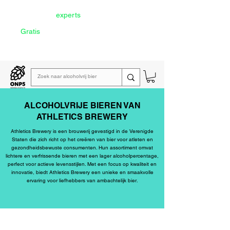
Door onze
experts
geselecteerd
Gratis
verzending vanaf €60
Lees de
wekelijkse emailing
ALCOHOLVRIJE BIEREN VAN
ATHLETICS BREWERY
Athletics Brewery is een brouwerij gevestigd in de Verenigde
Staten die zich richt op het creëren van bier voor atleten en
gezondheidsbewuste consumenten. Hun assortiment omvat
lichtere en verfrissende bieren met een lager alcoholpercentage,
perfect voor actieve levensstijlen. Met een focus op kwaliteit en
innovatie, biedt Athletics Brewery een unieke en smaakvolle
ervaring voor liefhebbers van ambachtelijk bier.