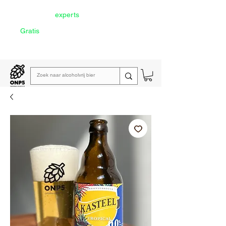
Door onze
experts
geselecteerd
Gratis
verzending vanaf €60
Lees de
wekelijkse emailing