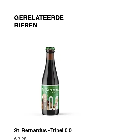
GERELATEERDE
BIEREN
St. Bernardus - Tripel 0.0
Historische Gewas
Zomertortel
Prijs
€ 3,25