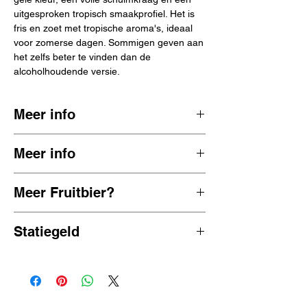
uitgesproken tropisch smaakprofiel. Het is
fris en zoet met tropische aroma's, ideaal
voor zomerse dagen. Sommigen geven aan
het zelfs beter te vinden dan de
alcoholhoudende versie.
Meer info
Kasteel Brouwerij Vanhonsebouck bestaat al
Meer info
5 generaties lang uit pure crafmanship. Top
kwaliteit bieren met een combinatie van
passievrucht zoet ananas mango
innovatie en traditie.
Meer Fruitbier?
bubblegum
0,0%
Bekijk alle alcoholvrije Fruitbieren
42 kCal/100ml
Statiegeld
33 cl fles
Fruitbier
€0,10 statiegeld zit bij de prijs inbegrepen
België