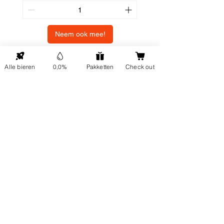
Neem ook mee!
Alle bieren
0,0%
Pakketten
Check out
NAAR BOVEN
ONP5
Contactgegevens
Hellingweg 224
Over ons
2583DX Den Haag
Duurzaamheid
info@ondernulpuntvijf.com
Cadeaubonnen
+31614024919