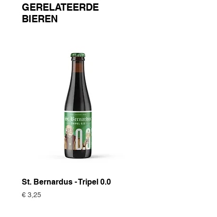
GERELATEERDE
BIEREN
St. Bernardus - Tripel 0.0
Historische Gewas
Zomertortel
Prijs
€ 3,25
Prijs
€ 3,75