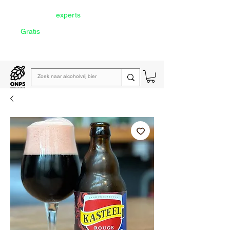
Door onze
experts
geselecteerd
Gratis
verzending vanaf €60
Lees de
wekelijkse emailing