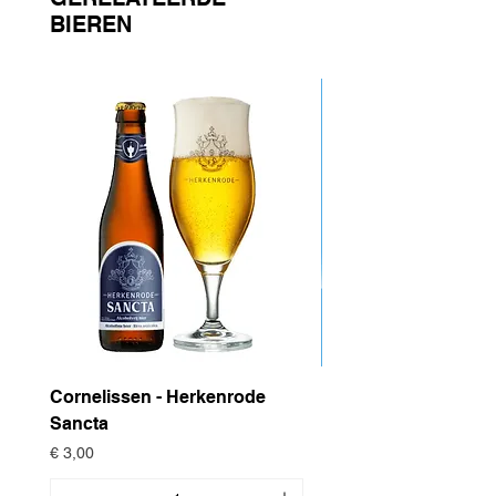
BIEREN
Cornelissen - Herkenrode
Drop Project - Dow
Sancta
Prijs
€ 4,95
Prijs
€ 3,00