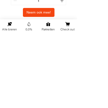
Neem ook mee!
Alle bieren
0,0%
Pakketten
Check out
NAAR BOVEN
ONP5
Contactgegevens
Hellingweg 224
Over ons
2583DX Den Haag
Duurzaamheid
info@ondernulpuntvijf.com
Cadeaubonnen
+31614024919