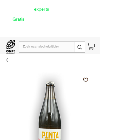
Door onze
experts
geselecteerd
Gratis
verzending vanaf €60
Lees de
wekelijkse emailing