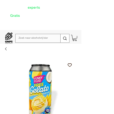
Door onze
experts
geselecteerd
Gratis
verzending vanaf €60
Lees de
wekelijkse emailing