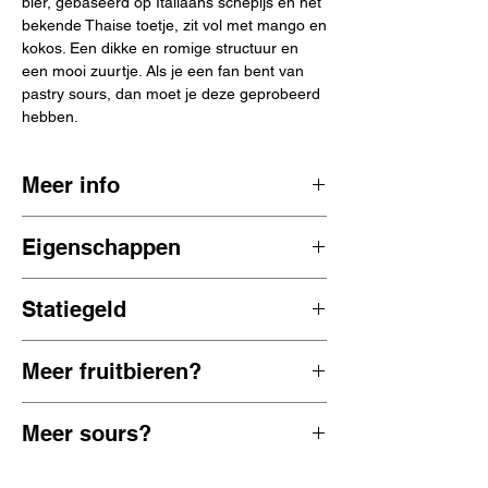
bier, gebaseerd op Italiaans schepijs en het
bekende Thaise toetje, zit vol met mango en
kokos. Een dikke en romige structuur en
een mooi zuurtje. Als je een fan bent van
pastry sours, dan moet je deze geprobeerd
hebben.
Meer info
Funky Fluid Brouwerij is een hele jonge
Eigenschappen
Poolse contractbrouwerij die is opgericht
door de vrienden Karol en Michal. De bieren
Mango Kokos Vol Romig Fruitig Zuur
die ze maken zijn zeer kleurrijk van smaak
Statiegeld
0,5% ABV
en dito etiket.​
38 kCal/100ml
0.15 statiegeld zit inbegrepen in de prijs
Polen 🇵🇱
Meer fruitbieren?
Bekijk alle
alcoholvrije fruitbieren
Meer sours?
Bekijk alle
alcoholvrije sours