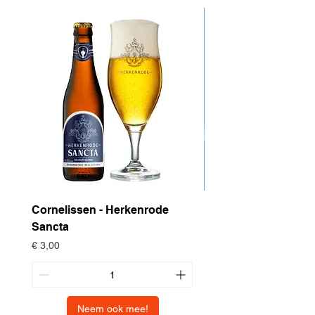
Cornelissen - Herkenrode
Drop Project - Dow
Sancta
Prijs
€ 4,95
Prijs
€ 3,00
Neem ook mee!