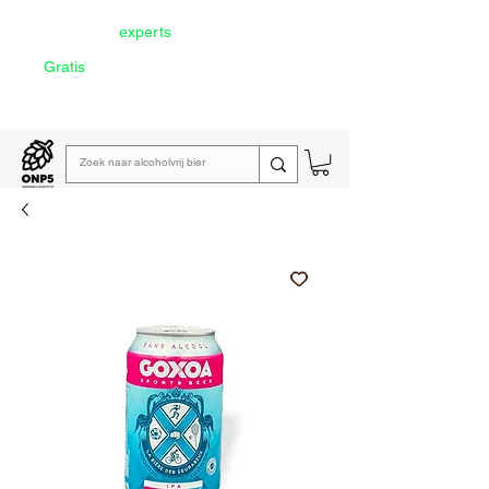
Door onze
experts
geselecteerd
Gratis
verzending vanaf €60
Lees de
wekelijkse emailing