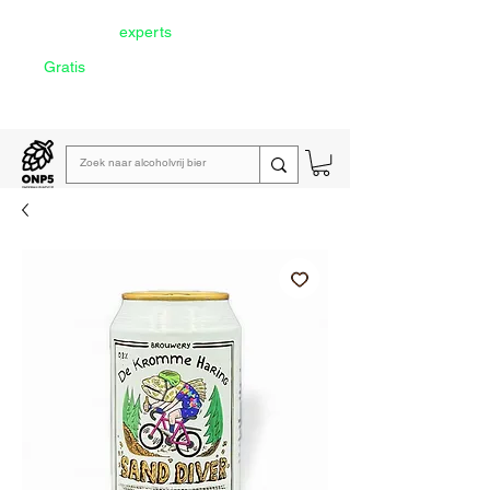
Door onze
experts
geselecteerd
Gratis
verzending vanaf €60
Lees de
wekelijkse emailing