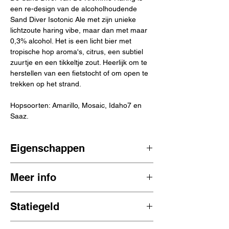
een re-design van de alcoholhoudende
Sand Diver Isotonic Ale met zijn unieke
lichtzoute haring vibe, maar dan met maar
0,3% alcohol. Het is een licht bier met
tropische hop aroma's, citrus, een subtiel
zuurtje en een tikkeltje zout. Heerlijk om te
herstellen van een fietstocht of om open te
trekken op het strand.
Hopsoorten: Amarillo, Mosaic, Idaho7 en
Saaz.
Eigenschappen
isotonisch hoppig tropisch tart
Meer info
0,3% ABV
Utrecht, Nederland
De Kromme Haring is een microbrouwerij
33 cl
Statiegeld
en brewpub gelegen in Utrecht, Nederland.
Oorspronkelijk opgericht in 2014, maar
0,15 cent statiegeld per blikje zit in de prijs