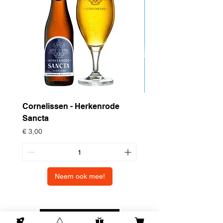
Cornelissen - Herkenrode
Drop Project - Dow
Sancta
Prijs
€ 4,95
Prijs
€ 3,00
Neem ook mee!
NAAR BOVEN