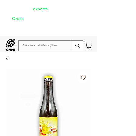
Door onze
experts
geselecteerd
Gratis
verzending vanaf €60
Lees de
wekelijkse emailing