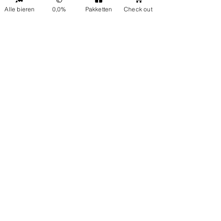
Alle bieren
0,0%
Pakketten
Check out
ONP5
Contactgegevens
Hellingweg 224
Over ons
2583DX Den Haag
Duurzaamheid
info@ondernulpuntvijf.com
Cadeaubonnen
+31614024919
Klantenservice
FAQ
Bezoek ons op
Vrijdag tussen 12 en 17 uur
Verzending en retour
Neem contact op